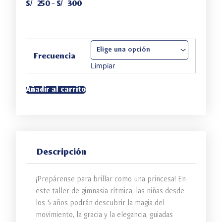
Rango
S/
250
-
S/
300
de
precios:
desde
Gimnasia
S/ 250
Rítmica
Frecuencia
Princess
hasta
Limpiar
(Miss
S/ 300
Ana
Añadir al carrito
Truyenque)
-
AGOSTO
2026
cantidad
Descripción
¡Prepárense para brillar como una princesa! En
este taller de gimnasia rítmica, las niñas desde
los 5 años podrán descubrir la magia del
movimiento, la gracia y la elegancia, guiadas